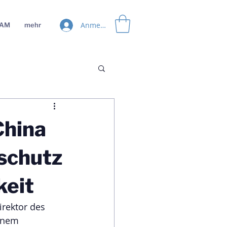
Anmelden
EAM
mehr
China
aschutz
keit
rektor des 
einem 