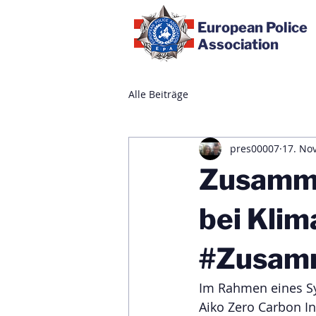
European Police
Association
Alle Beiträge
pres00007
17. Nov
Zusamme
bei Klim
#Zusamm
Im Rahmen eines S
Aiko Zero Carbon In