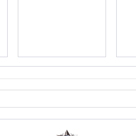
175 JAHRE
Sara
DIPLOMATISCHE
Herze
BEZIEHUNGEN
Ausz
ZWISCHEN PERU 🇵🇪
Ehre