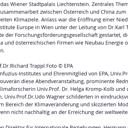
 das Wiener Stadtpalais Liechtenstein. Zentrales The
 Zusammenarbeit zwischen Österreich und China zu
eiten Klimaziele. Anlass war die Eröffnung einer Nie
stitute Europe in Wien unter der Leitung von Dr.Karl T
e der Forschungsförderungsgesellschaft gestartet, di
na und österreichischen Firmen wie Neubau Energie o
n.
f.Dr.Richard Trappl Foto © EPA
nfuzius-Institutes und Ehrenmitglied von EPA, Univ.Pro
souverän diese Abendveranstaltung, prominente Redn
limaforscherin Univ.Prof. Dr. Helga Kromp-Kolb und 
n, Univ.Prof.Dr.Udo Wagner schilderten in eindrucksv
im Bereich der Klimaveränderung und skizzierten Mod
enn nicht nachhaltig an der Erreichung der weltweite
n Direktor für Internationale Beziehungen, Hermann 