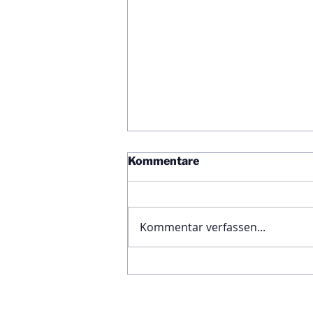
Kommentare
Kommentar verfassen...
Ägyptische Botschaft
feiert Nationalfeiertag und
bekräftigt die enge
Freundschaft zwischen