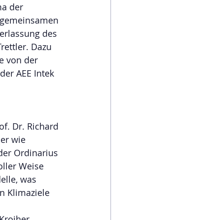
ma der 
m gemeinsamen 
derlassung des 
rettler. Dazu 
e von der 
der AEE Intek 
f. Dr. Richard 
er wie 
der Ordinarius 
oller Weise 
elle, was 
n Klimaziele 
Kroiher 