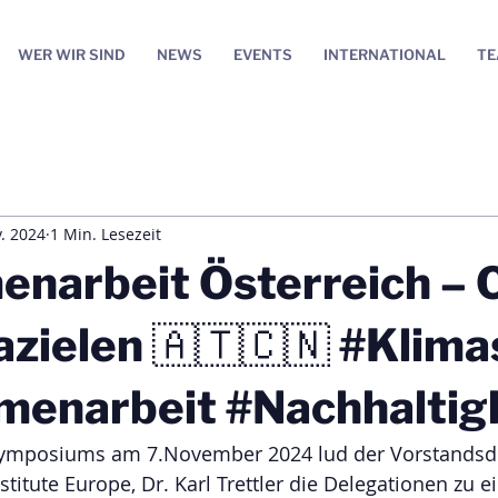
WER WIR SIND
NEWS
EVENTS
INTERNATIONAL
T
. 2024
1 Min. Lesezeit
narbeit Österreich – 
azielen 🇦🇹🇨🇳 #Klim
enarbeit #Nachhaltig
ymposiums am 7.November 2024 lud der Vorstandsdi
stitute Europe, Dr. Karl Trettler die Delegationen zu 