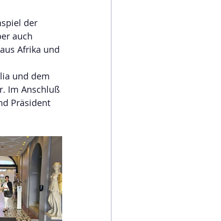
 
spiel der 
ber auch 
us Afrika und 
ulia und dem 
r. Im Anschluß 
nd Präsident 