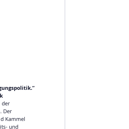
ungspolitik.”
ik
 der 
. Der 
old Kammel 
ts- und 