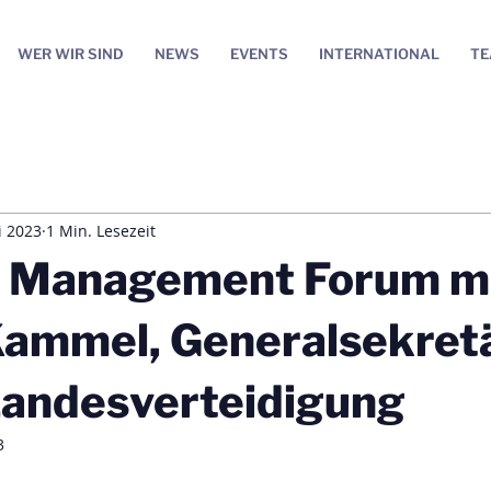
WER WIR SIND
NEWS
EVENTS
INTERNATIONAL
T
i 2023
1 Min. Lesezeit
 Management Forum mi
Kammel, Generalsekret
Landesverteidigung
3