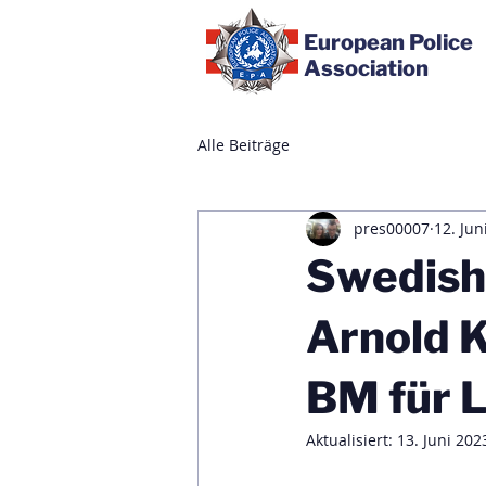
European Police
Association
Alle Beiträge
pres00007
12. Jun
Swedish
Arnold 
BM für 
Aktualisiert:
13. Juni 202