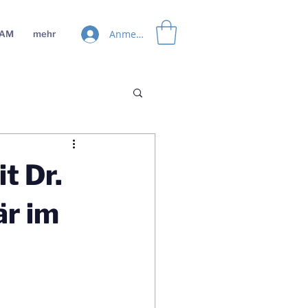
Anmelden
EAM
mehr
t Dr.
är im