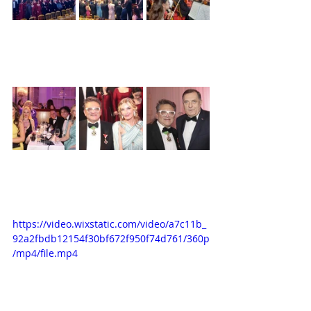
https://video.wixstatic.com/video/a7c11b_
92a2fbdb12154f30bf672f950f74d761/360p
/mp4/file.mp4