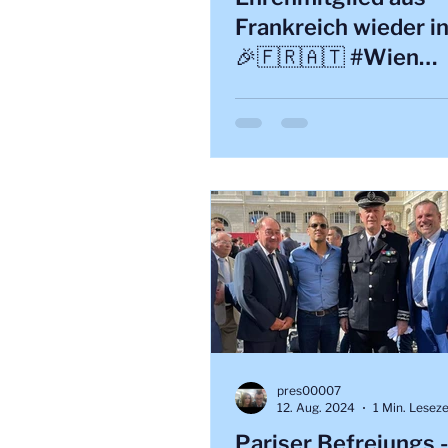
Frankreich wieder i
🎉🇫🇷🇦🇹 #Wien
#Frankreich #Ehre 
#Freude
pres00007
12. Aug. 2024
1 Min. Leseze
Pariser Befreiungs -