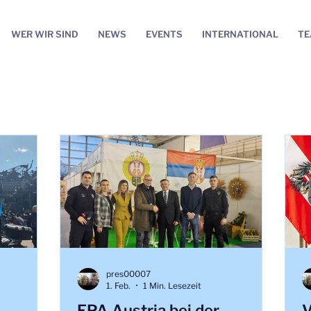
WER WIR SIND
NEWS
EVENTS
INTERNATIONAL
T
pres00007
1. Feb.
1 Min. Lesezeit
EPA Austria bei der
V