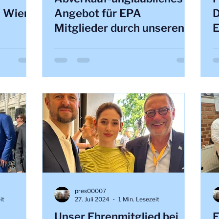
n Wien!
Angebot für EPA
D
Mitglieder durch unseren
E
#Besuch
Kooperationspartner
#Schnäppchen #EPA
#Kooperation
pres00007
it
27. Juli 2024
1 Min. Lesezeit
Unser Ehrenmitglied bei
E