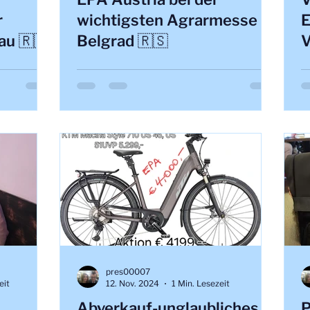
r
wichtigsten Agrarmesse in
au 🇷🇺
Belgrad 🇷🇸
pres00007
eit
12. Nov. 2024
1 Min. Lesezeit
Abverkauf-unglaubliches
P