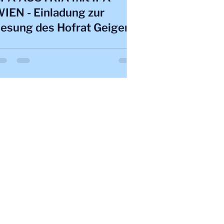
IEN - Einladung zur
esung des Hofrat Geiger
m IPA Klublokal 📚📖