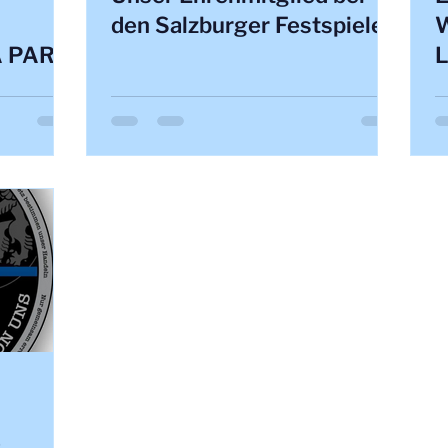
den Salzburger Festspielen
W
PA PARIS
L
i
4