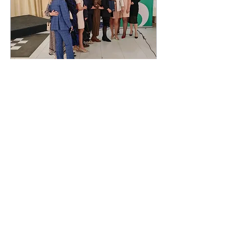
8. Mai 2026
∙
1
Min.
Wirtschaftsforum Hotel
Livade Cacak in Serbien
🇷🇸
Vernetzung von
Unternehmen und
Geschäftsleuten aus
verschiedenen Nationen.
EPA European Police
Association Austria 🇦🇹
kennt keine Grenzen.
166
0
2