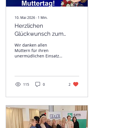
Schlaraffenreychs Castell
am...
10. Mai 2026
∙
1
Min.
Herzlichen
Glückwunsch zum
Muttertag!
Wir danken allen
Müttern für ihren
unermüdlichen Einsatz
und wünschen einen
wundervollen Tag voller
Wertschätzung.
115
0
2