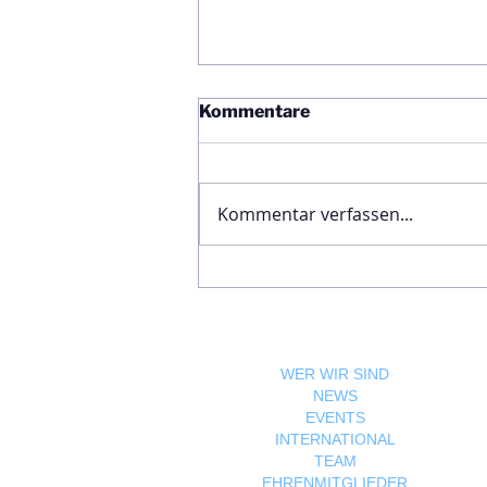
Kommentare
Kommentar verfassen...
Ägyptische Botschaft
feiert Nationalfeiertag und
bekräftigt die enge
Freundschaft zwischen
Ägypten und Österreich
WER WIR SIND
NEWS
EVENTS
INTERNATIONAL
TEAM
EHRENMITGLIEDER