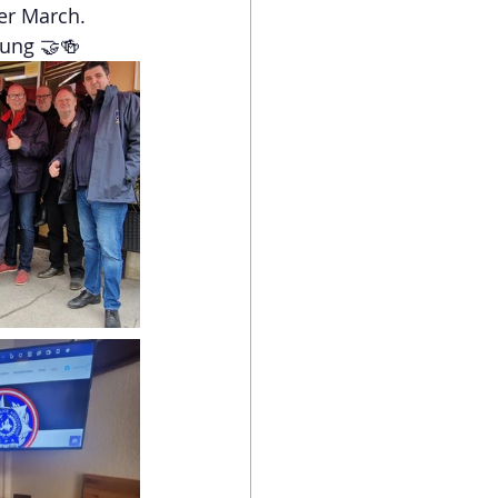
er March. 
ung 🤝🍻