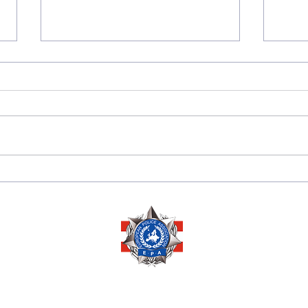
175 JAHRE
Sara
DIPLOMATISCHE
Herze
BEZIEHUNGEN
Ausz
ZWISCHEN PERU 🇵🇪
Ehre
UND ÖSTERREICH 🇦🇹
Mana