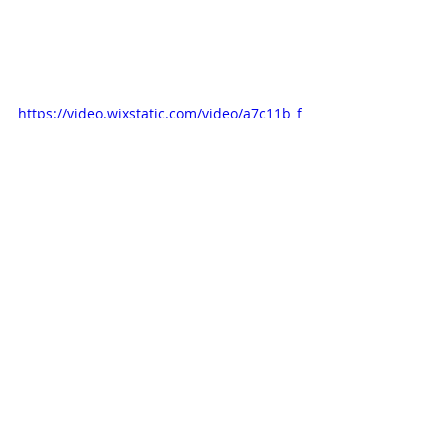
https://video.wixstatic.com/video/a7c11b_f
ee06729307545f3adb83fa886fee69e/480p/
mp4/file.mp4