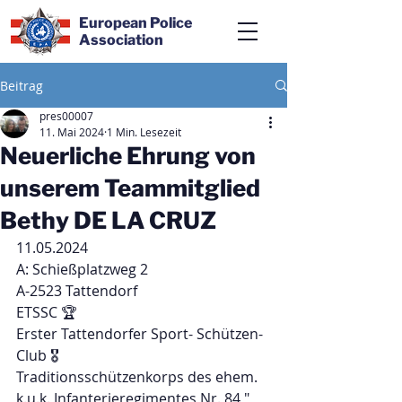
European Police
Association
Beitrag
pres00007
11. Mai 2024
1 Min. Lesezeit
Neuerliche Ehrung von
unserem Teammitglied
Bethy DE LA CRUZ
11.05.2024
A: Schießplatzweg 2
A-2523 Tattendorf
ETSSC 🏆
Erster Tattendorfer Sport- Schützen-
Club 🎖️
Traditionsschützenkorps des ehem. 
k.u.k. Infanterieregimentes Nr. 84 " 