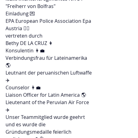
"Freiherr von Bolfras"
Einladung 💌
EPA European Police Association Epa 
Austria 👮‍♀️
vertreten durch
Bethy DE LA CRUZ 👩
Konsulentin 👩‍💼
Verbindungsfrau für Lateinamerika 
🌎
Leutnant der peruanischen Luftwaffe 
✈️
Counselor 👩‍💼
Liaison Officer for Latin America 🌎
Lieutenant of the Peruvian Air Force 
✈️
Unser Teammitglied wurde geehrt 
und es wurde die 
Gründungsmedaille feierlich 