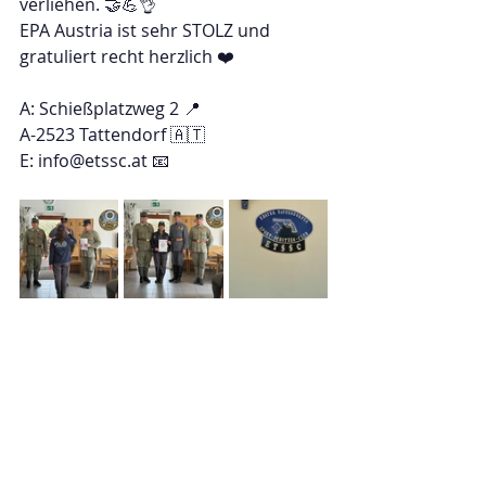
verliehen. 🤝💪👌
EPA Austria ist sehr STOLZ und 
gratuliert recht herzlich ❤️
A: Schießplatzweg 2 📍
A-2523 Tattendorf 🇦🇹
E: info@etssc.at 📧