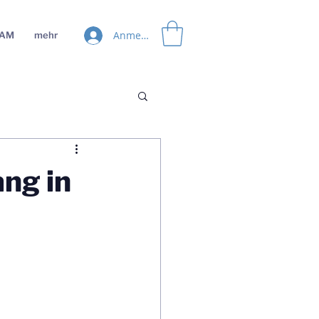
Anmelden
EAM
mehr
ng in