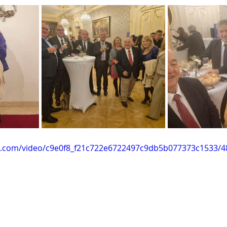
tic.com/video/c9e0f8_f21c722e6722497c9db5b077373c1533/4