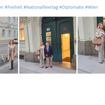
on
#Freiheit
#Nationalfeiertag
#Diplomatie
#Wien