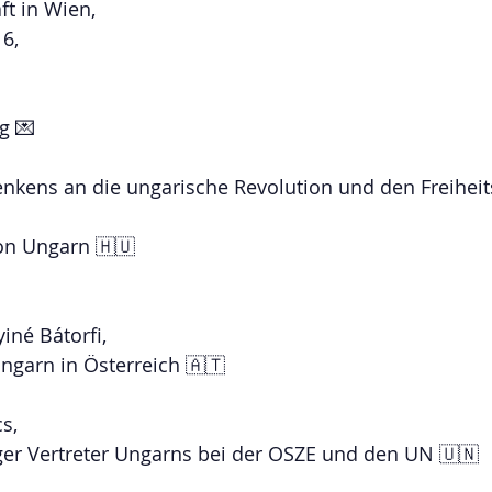
t in Wien,
6, 
g 💌
enkens an die ungarische Revolution und den Freihei
von Ungarn 🇭🇺
yiné Bátorfi,
ngarn in Österreich 🇦🇹
s,
ger Vertreter Ungarns bei der OSZE und den UN 🇺🇳