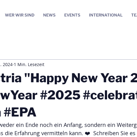
WER WIR SIND
NEWS
EVENTS
INTERNATIONAL
T
. 2024
1 Min. Lesezeit
tria "Happy New Year 
ewYear #2025 #celebra
a #EPA
weder ein Ende noch ein Anfang, sondern ein Weiterge
s die Erfahrung vermitteln kann. ❤️  Schreiben Sie es i