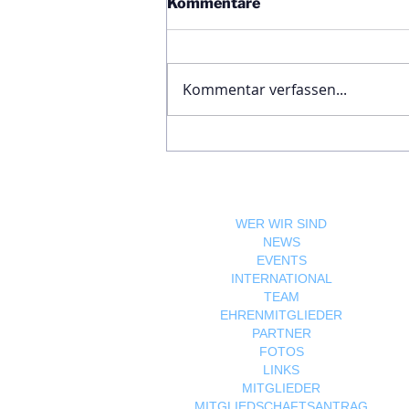
Kommentare
Kommentar verfassen...
Ägyptische Botschaft
feiert Nationalfeiertag und
bekräftigt die enge
Freundschaft zwischen
Ägypten und Österreich
WER WIR SIND
NEWS
EVENTS
INTERNATIONAL
TEAM
EHRENMITGLIEDER
PARTNER
FOTOS
LINKS
MITGLIEDER
MITGLIEDSCHAFTSANTRAG