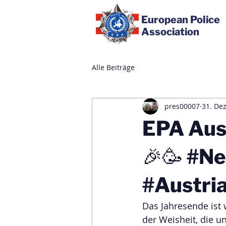
European Police
Association
Alle Beiträge
pres00007
31. Dez
EPA Aus
🎉🥳 #N
#Austri
Das Jahresende ist 
der Weisheit, die un