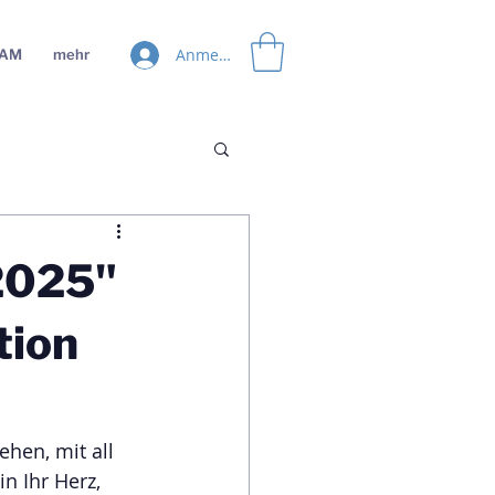
Anmelden
EAM
mehr
2025"
tion
hen, mit all 
n Ihr Herz, 