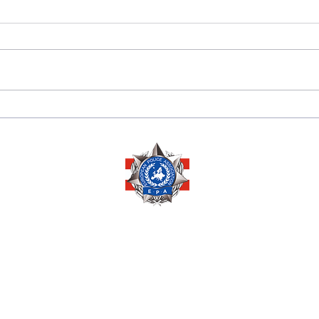
175 JAHRE
Sara
DIPLOMATISCHE
Herze
BEZIEHUNGEN
Ausz
ZWISCHEN PERU 🇵🇪
Ehre
UND ÖSTERREICH 🇦🇹
Mana
Copyright © 2026 by
EUROPEAN POLICE ASSOCIATION AUSTRIA
Pöchlarnstraße 1
1200 Wien, AUSTRIA