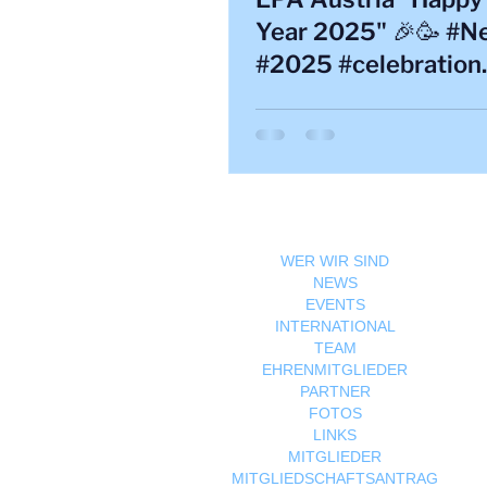
Year 2025" 🎉🥳 #N
#2025 #celebration
#Austria #EPA
WER WIR SIND
NEWS
EVENTS
INTERNATIONAL
TEAM
EHRENMITGLIEDER
PARTNER
FOTOS
LINKS
MITGLIEDER
MITGLIEDSCHAFTSANTRAG