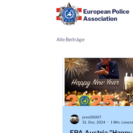
European Police
Association
Alle Beiträge
pres00007
31. Dez. 2024
1 Min. Leseze
EPA Austria "Happ