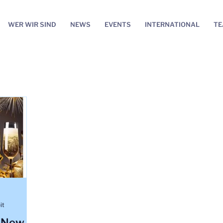
WER WIR SIND
NEWS
EVENTS
INTERNATIONAL
T
it
y New