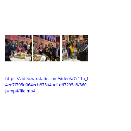
https://video.wixstatic.com/video/a7c11b_f
4ee7f705d064ecb873a4bd1d67295a8/360
p/mp4/file.mp4