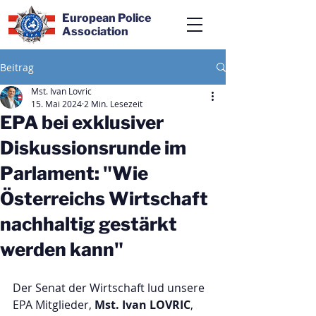
European Police
Association
Beitrag
Mst. Ivan Lovric
15. Mai 2024
2 Min. Lesezeit
EPA bei exklusiver
Diskussionsrunde im
Parlament: "Wie
Österreichs Wirtschaft
nachhaltig gestärkt
werden kann"
Der Senat der Wirtschaft lud unsere 
EPA Mitglieder, 
Mst. Ivan LOVRIC
,