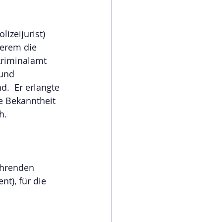
izeijurist) 
derem die 
kriminalamt 
 und 
d.  Er erlangte 
e Bekanntheit 
h.
ührenden 
t), für die 