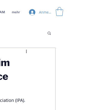
Anmelden
EAM
mehr
im
ce
iation (IPA).