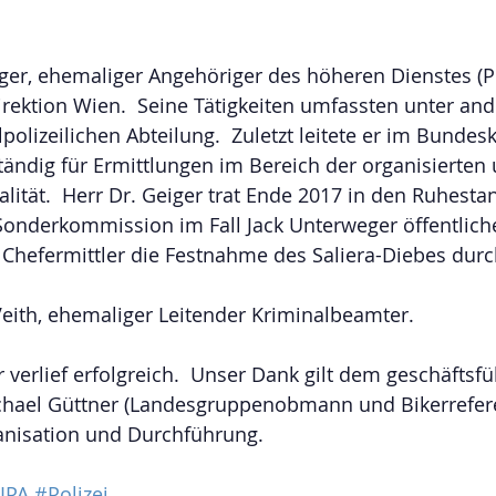
iger, ehemaliger Angehöriger des höheren Dienstes (Pol
rektion Wien.  Seine Tätigkeiten umfassten unter an
polizeilichen Abteilung.  Zuletzt leitete er im Bundes
ständig für Ermittlungen im Bereich der organisierten
lität.  Herr Dr. Geiger trat Ende 2017 in den Ruhestan
 Sonderkommission im Fall Jack Unterweger öffentlich
 Chefermittler die Festnahme des Saliera-Diebes durc
Veith, ehemaliger Leitender Kriminalbeamter.
 verlief erfolgreich.  Unser Dank gilt dem geschäftsf
chael Güttner (Landesgruppenobmann und Bikerreferen
nisation und Durchführung.
IPA
#Polizei