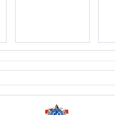
175 JAHRE
Sara
DIPLOMATISCHE
Herze
BEZIEHUNGEN
Ausz
ZWISCHEN PERU 🇵🇪
Ehre
UND ÖSTERREICH 🇦🇹
Mana