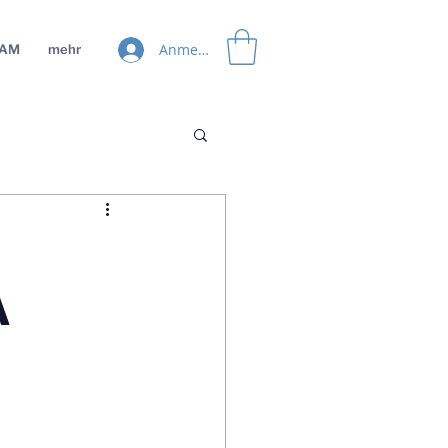
Anmelden
EAM
mehr
A