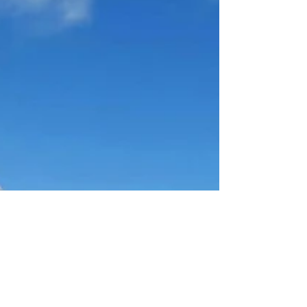
einem Teammitglied am
heutigem Sonntag 🤝🥂🎂🎈🌞