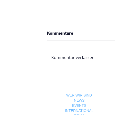
Kommentare
Kommentar verfassen...
Ägyptische Botschaft
feiert Nationalfeiertag und
bekräftigt die enge
Freundschaft zwischen
Ägypten und Österreich
WER WIR SIND
NEWS
EVENTS
INTERNATIONAL