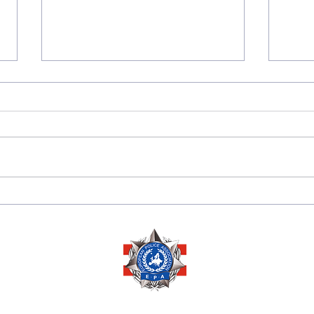
175 JAHRE
Sara
DIPLOMATISCHE
Herze
BEZIEHUNGEN
Ausz
ZWISCHEN PERU 🇵🇪
Ehre
UND ÖSTERREICH 🇦🇹
Mana