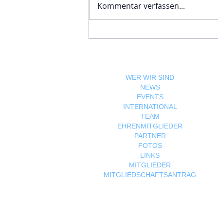
Kommentar verfassen...
Ägyptische Botschaft
feiert Nationalfeiertag und
bekräftigt die enge
Freundschaft zwischen
Ägypten und Österreich
WER WIR SIND
NEWS
EVENTS
INTERNATIONAL
TEAM
EHRENMITGLIEDER
PARTNER
FOTOS
LINKS
MITGLIEDER
MITGLIEDSCHAFTSANTRAG