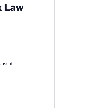
x Law
auscht.