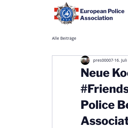
European Police
Association
Alle Beiträge
pres00007
16. Jul
Neue Ko
#Friends
Police B
Associat