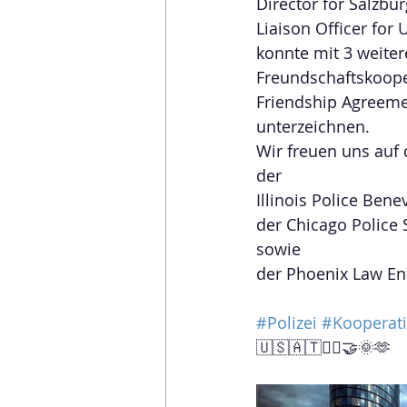
Director for Salzbur
Liaison Officer for 
konnte mit 3 weite
Freundschaftskoope
Friendship Agreem
unterzeichnen.
Wir freuen uns auf
der 
Illinois Police Ben
der Chicago Police 
sowie
der Phoenix Law En
#Polizei
#Kooperat
🇺🇸🇦🇹👮‍♂️🤝🌞🫶