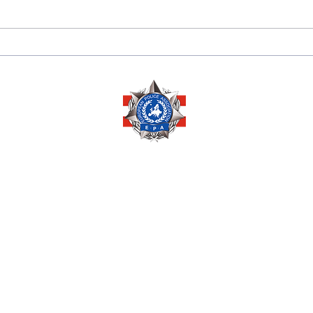
175 JAHRE
Sara
DIPLOMATISCHE
Herze
BEZIEHUNGEN
Ausz
ZWISCHEN PERU 🇵🇪
Ehre
UND ÖSTERREICH 🇦🇹
Mana
Copyright © 2026 by
EUROPEAN POLICE ASSOCIATION AUSTRIA
Pöchlarnstraße 1
1200 Wien, AUSTRIA