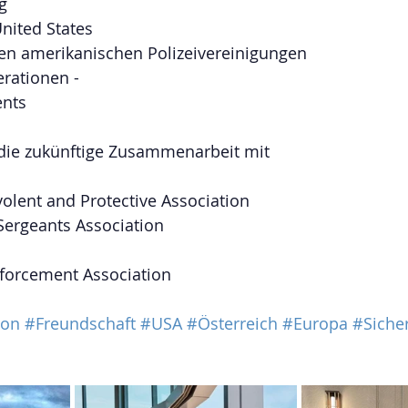
g
United States
ren amerikanischen Polizeivereinigungen 
rationen -
ents
 die zukünftige Zusammenarbeit mit 
evolent and Protective Association
Sergeants Association
forcement Association
ion
#Freundschaft
#USA
#Österreich
#Europa
#Siche