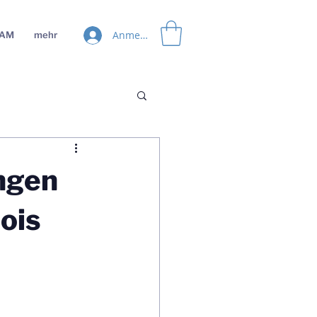
Anmelden
EAM
mehr
ngen
ois