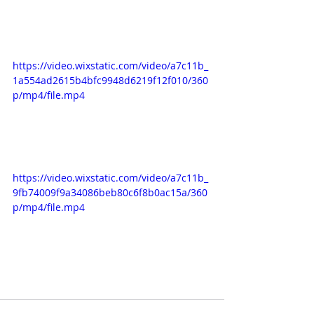
https://video.wixstatic.com/video/a7c11b_
1a554ad2615b4bfc9948d6219f12f010/360
p/mp4/file.mp4
https://video.wixstatic.com/video/a7c11b_
9fb74009f9a34086beb80c6f8b0ac15a/360
p/mp4/file.mp4