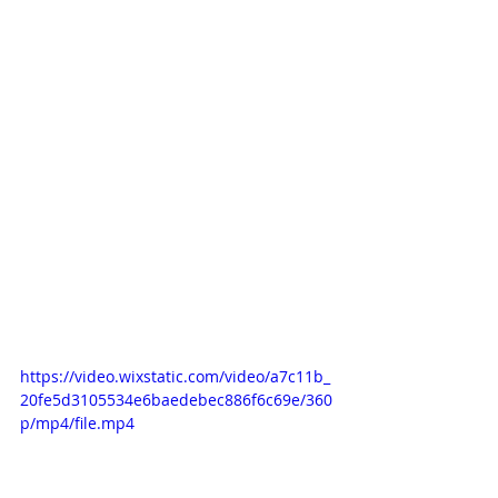
https://video.wixstatic.com/video/a7c11b_
20fe5d3105534e6baedebec886f6c69e/360
p/mp4/file.mp4