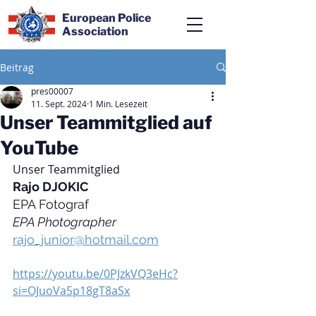
European Police
Association
Beitrag
pres00007
11. Sept. 2024
1 Min. Lesezeit
Unser Teammitglied auf
YouTube
Unser Teammitglied
Rajo DJOKIC
EPA Fotograf
EPA Photographer
rajo_junior@hotmail.com
https://youtu.be/0PJzkVQ3eHc?
si=OJuoVa5p18gT8aSx