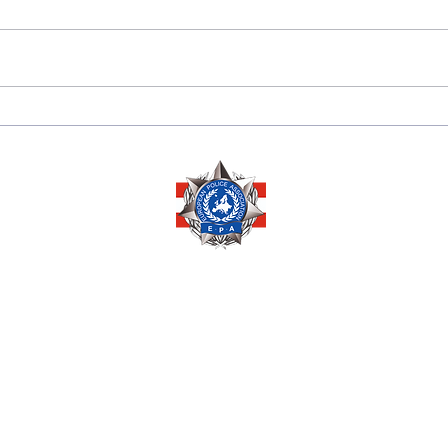
175 JAHRE
Sara
DIPLOMATISCHE
Herze
BEZIEHUNGEN
Ausz
ZWISCHEN PERU 🇵🇪
Ehre
UND ÖSTERREICH 🇦🇹
Mana
Copyright © 2026 by
EUROPEAN POLICE ASSOCIATION AUSTRIA
Pöchlarnstraße 1
1200 Wien, AUSTRIA