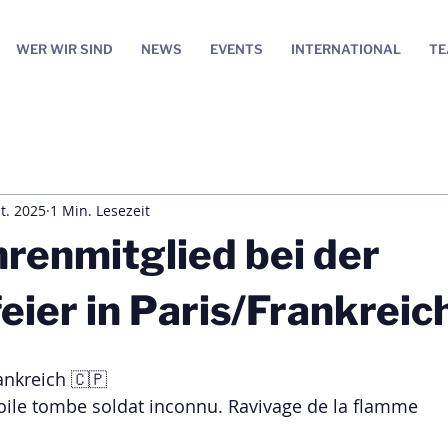
WER WIR SIND
NEWS
EVENTS
INTERNATIONAL
T
t. 2025
1 Min. Lesezeit
renmitglied bei der
ier in Paris/Frankreic
ankreich 🇨🇵
oile tombe soldat inconnu. Ravivage de la flamme