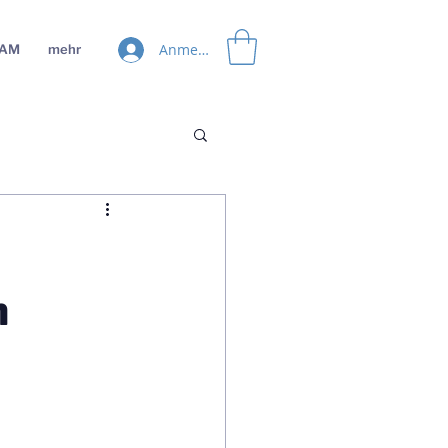
Anmelden
EAM
mehr
h