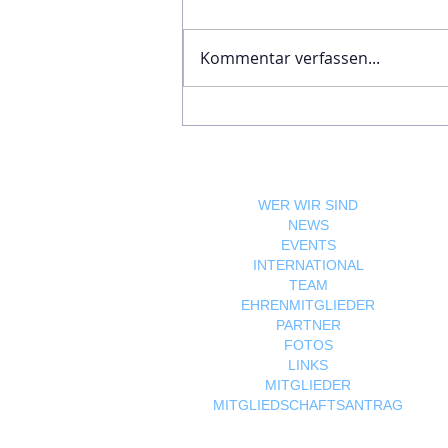
Kommentar verfassen...
Ägyptische Botschaft
feiert Nationalfeiertag und
bekräftigt die enge
Freundschaft zwischen
Ägypten und Österreich
WER WIR SIND
NEWS
EVENTS
INTERNATIONAL
TEAM
EHRENMITGLIEDER
PARTNER
FOTOS
LINKS
MITGLIEDER
MITGLIEDSCHAFTSANTRAG