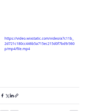
https://video.wixstatic.com/video/a7c11b_
2d721c180cc446b5a715ec215d0f7bd9/360
p/mp4/file.mp4