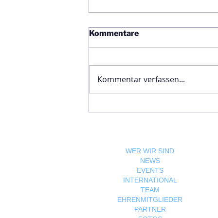
Kommentare
Kommentar verfassen...
Ägyptische Botschaft
feiert Nationalfeiertag und
bekräftigt die enge
Freundschaft zwischen
Ägypten und Österreich
WER WIR SIND
NEWS
EVENTS
INTERNATIONAL
TEAM
EHRENMITGLIEDER
PARTNER