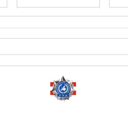
175 JAHRE
Sara
DIPLOMATISCHE
Herze
BEZIEHUNGEN
Ausz
ZWISCHEN PERU 🇵🇪
Ehre
UND ÖSTERREICH 🇦🇹
Mana
Copyright © 2026 by