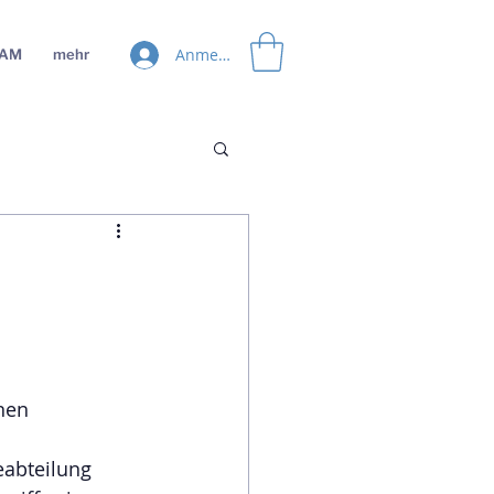
Anmelden
EAM
mehr
nen 
eabteilung  