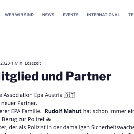
WER WIR SIND
NEWS
EVENTS
INTERNATIONAL
T
i 2023
1 Min. Lesezeit
tglied und Partner
 Association Epa Austria 🇦🇹 
 neuer Partner.
rer EPA Familie.  
Rudolf Mahut 
hat schon immer ei
Bezug zur Polizei 🚓
ter, der als Polizist in der damaligen Sicherheitswach