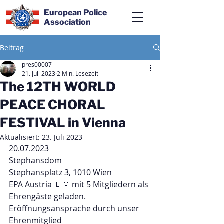
European Police
Association
Beitrag
pres00007
21. Juli 2023
2 Min. Lesezeit
The 12TH WORLD
PEACE CHORAL
FESTIVAL in Vienna
Aktualisiert:
23. Juli 2023
20.07.2023
Stephansdom
Stephansplatz 3, 1010 Wien
EPA Austria 🇱🇻 mit 5 Mitgliedern als 
Ehrengäste geladen.
Eröffnungsansprache durch unser 
Ehrenmitglied