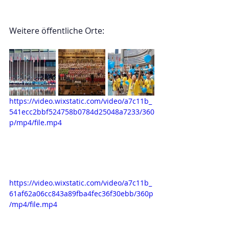
Weitere öffentliche Orte:
https://video.wixstatic.com/video/a7c11b_
541ecc2bbf524758b0784d25048a7233/360
p/mp4/file.mp4
https://video.wixstatic.com/video/a7c11b_
61af62a06cc843a89fba4fec36f30ebb/360p
/mp4/file.mp4