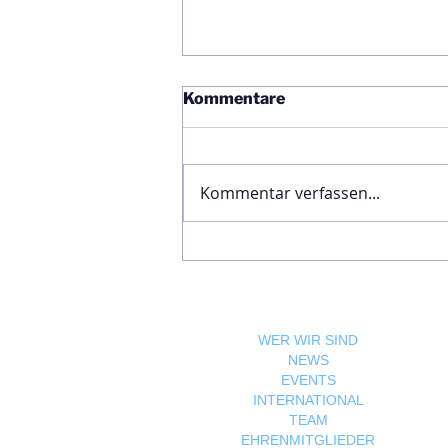
Kommentare
Kommentar verfassen...
Ägyptische Botschaft
feiert Nationalfeiertag und
bekräftigt die enge
Freundschaft zwischen
Ägypten und Österreich
WER WIR SIND
NEWS
EVENTS
INTERNATIONAL
TEAM
EHRENMITGLIEDER