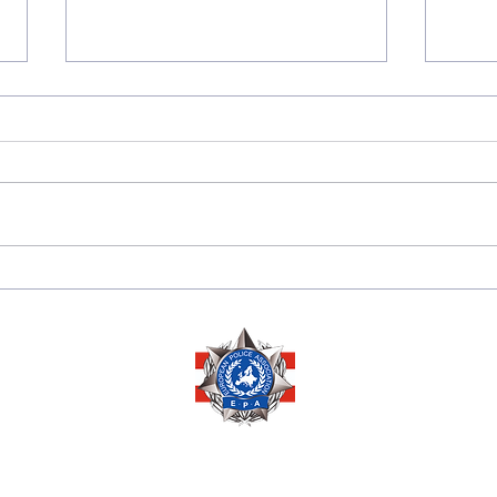
175 JAHRE
Sara
DIPLOMATISCHE
Herze
BEZIEHUNGEN
Ausz
ZWISCHEN PERU 🇵🇪
Ehre
UND ÖSTERREICH 🇦🇹
Mana