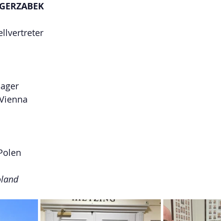
 GERZABEK
llvertreter
nager
, Vienna
Polen
oland