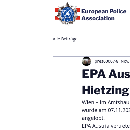
European Police
Association
Alle Beiträge
pres00007
8. Nov.
EPA Aus
Hietzing
Wien – Im Amtshaus 
wurde am 07.11.202
angelobt.
EPA Austria vertret