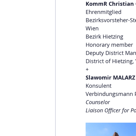
KommR Christian
Ehrenmitglied
Bezirksvorsteher-Ste
Wien
Bezirk Hietzing
Honorary member
Deputy District Ma
District of Hietzing
+
Slawomir MALARZ
Konsulent
Verbindungsmann 
Counselor 
Liaison Officer for P