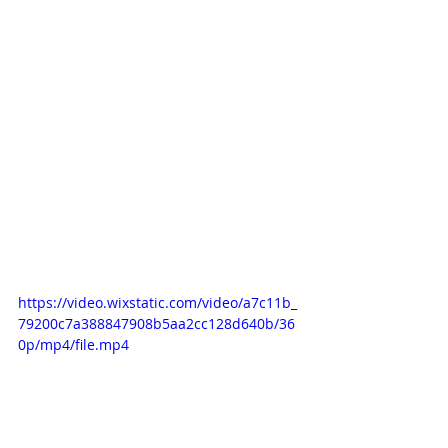
https://video.wixstatic.com/video/a7c11b_
79200c7a388847908b5aa2cc128d640b/36
0p/mp4/file.mp4