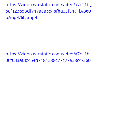
https://video.wixstatic.com/video/a7c11b_
68f1236d3df747aaa5548fba03f84a1b/360
p/mp4/file.mp4
https://video.wixstatic.com/video/a7c11b_
00f033af3c454d7181388c27c77a38c4/360
p/mp4/file.mp4
https://video.wixstatic.com/video/a7c11b_
85ec2247c39f48aeabe147b6d27bae09/360
p/mp4/file.mp4