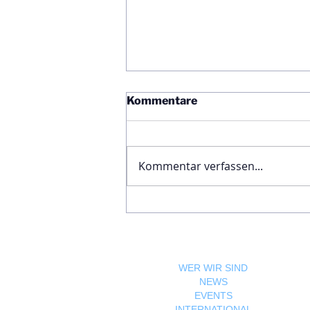
Kommentare
Kommentar verfassen...
Ägyptische Botschaft
feiert Nationalfeiertag und
bekräftigt die enge
Freundschaft zwischen
Ägypten und Österreich
WER WIR SIND
NEWS
EVENTS
INTERNATIONAL