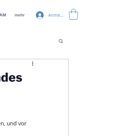
Anmelden
EAM
mehr
ndes
n, und vor 