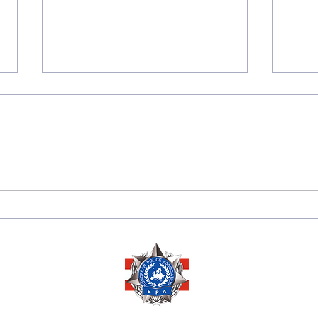
175 JAHRE
Sara
DIPLOMATISCHE
Herze
BEZIEHUNGEN
Ausz
ZWISCHEN PERU 🇵🇪
Ehre
UND ÖSTERREICH 🇦🇹
Mana