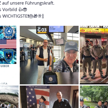
 auf unsere Führungskraft.
s Vorbild 👍😎
 WICHTIGSTE❗️🎂🎁🥂🍾