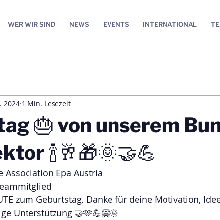
WER WIR SIND
NEWS
EVENTS
INTERNATIONAL
T
. 2024
1 Min. Lesezeit
tag 🎂 von unserem Bu
ktor 🍾🥂🎁🌞🤝💪
 Association Epa Austria
eammitglied 
TE zum Geburtstag. Danke für deine Motivation, Idee
tige Unterstützung 🤝🫶💪🤗🌞