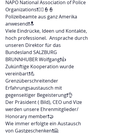
NAPO National Association of Police 
Organizations❗👮‍♂️👮👮
Polizeibeamte aus ganz Amerika
anwesend❗🔝
Viele Eindrücke, Ideen und Kontakte, 
hoch professionel.  Ansprache durch 
unseren Direktor für das 
Bundesland SALZBURG 
BRUNNHUBER Wolfgang❗👍
Zukünftige Kooperation wurde 
vereinbart❗💪
Grenzüberschreitender 
Erfahrungsaustausch mit 
gegenseitiger Begeisterung❗👌
Der Präsident ( Bild), CEO und Vize 
werden unsere Ehrenmitglieder/
Honorary member❗🤝 
Wie immer erfolgte ein Austausch 
von Gastgeschenken❗🤗