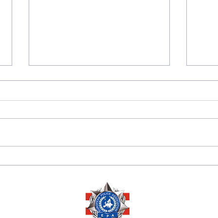
175 JAHRE
Sara
DIPLOMATISCHE
Herze
BEZIEHUNGEN
Ausz
ZWISCHEN PERU 🇵🇪
Ehre
UND ÖSTERREICH 🇦🇹
Mana