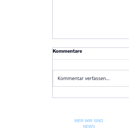
Kommentare
Kommentar verfassen...
Ägyptische Botschaft
feiert Nationalfeiertag und
bekräftigt die enge
Freundschaft zwischen
Ägypten und Österreich
WER WIR SIND
NEWS