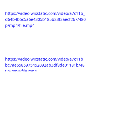
https://video.wixstatic.com/video/a7c11b_
d64b4b5c5a6e4305b185b23f3aecf267/480
p/mp4/file.mp4
https://video.wixstatic.com/video/a7c11b_
bc7ae6585975452092ab3df8de01181b/48
0p/mp4/file.mp4