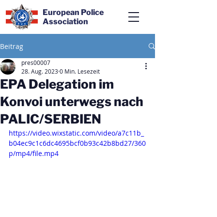
European Police
Association
Beitrag
pres00007
28. Aug. 2023
0 Min. Lesezeit
EPA Delegation im
Konvoi unterwegs nach
PALIC/SERBIEN
https://video.wixstatic.com/video/a7c11b_
b04ec9c1c6dc4695bcf0b93c42b8bd27/360
p/mp4/file.mp4