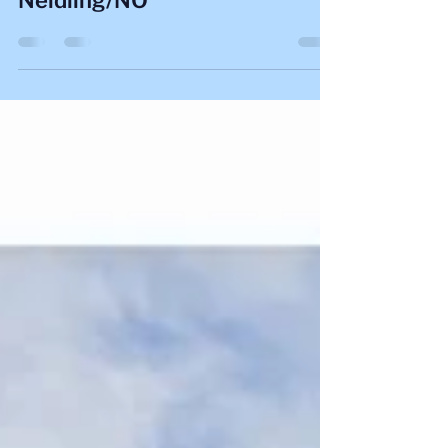
pres00007
3. Mai 2024
1 Min. Lesezeit
Einladung MAI FEST in
Neidling/NÖ