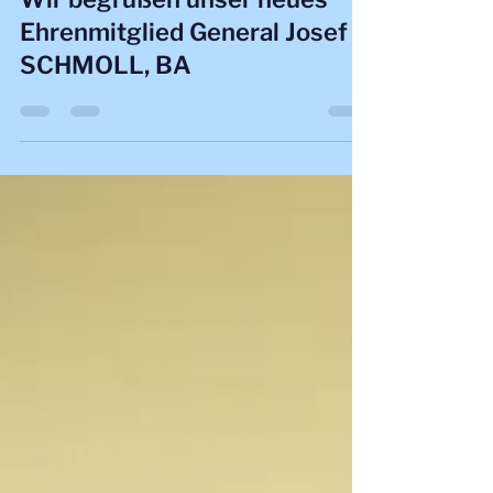
26. Okt. 2025
2 Min. Lesezeit
Wir begrüßen unser neues
Ehrenmitglied General Josef
SCHMOLL, BA