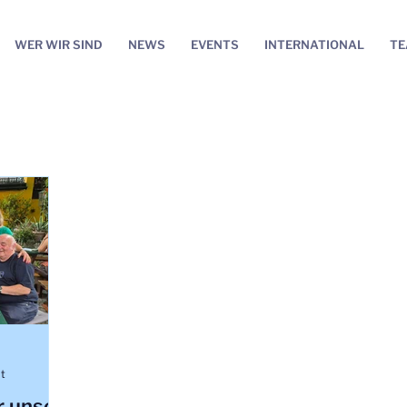
WER WIR SIND
NEWS
EVENTS
INTERNATIONAL
T
it
r unser