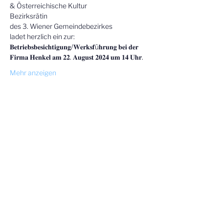
& Österreichische Kultur

Bezirksrätin

des 3. Wiener Gemeindebezirkes
ladet herzlich ein zur:
𝐁𝐞𝐭𝐫𝐢𝐞𝐛𝐬𝐛𝐞𝐬𝐢𝐜𝐡𝐭𝐢𝐠𝐮𝐧𝐠/𝐖𝐞𝐫𝐤𝐬𝐟ü𝐡𝐫𝐮𝐧𝐠 𝐛𝐞𝐢 𝐝𝐞𝐫 
𝐅𝐢𝐫𝐦𝐚 𝐇𝐞𝐧𝐤𝐞𝐥 𝐚𝐦 𝟐𝟐. 𝐀𝐮𝐠𝐮𝐬𝐭 𝟐𝟎𝟐𝟒 𝐮𝐦 𝟏𝟒 𝐔𝐡𝐫.
Mehr anzeigen
Diese Veranstaltung teilen