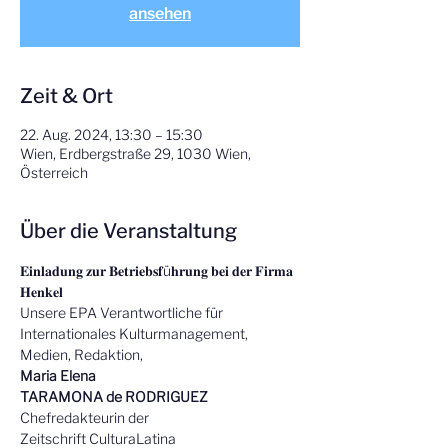
ansehen
Zeit & Ort
22. Aug. 2024, 13:30 – 15:30
Wien, Erdbergstraße 29, 1030 Wien,
Österreich
Über die Veranstaltung
𝐄𝐢𝐧𝐥𝐚𝐝𝐮𝐧𝐠 𝐳𝐮𝐫 𝐁𝐞𝐭𝐫𝐢𝐞𝐛𝐬𝐟ü𝐡𝐫𝐮𝐧𝐠 𝐛𝐞𝐢 𝐝𝐞𝐫 𝐅𝐢𝐫𝐦𝐚 
𝐇𝐞𝐧𝐤𝐞𝐥
Unsere EPA Verantwortliche für 
Internationales Kulturmanagement, 
Medien, Redaktion,
Maria Elena

TARAMONA de RODRIGUEZ
Chefredakteurin der

Zeitschrift CulturaLatina
