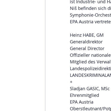
ist Industrie- und 
Niš befinden sich d
Symphonie-Orcheste
EPA Austria vertret
Heinz HABE, GM
Generaldirektor
General Director
Offizieller national
Mitglied des Verwal
Landespolizeidirek
LANDESKRIMINALA
+
Sladjan GASIC, MSc
Ehrenmitglied
EPA Austria
Oberstleutnant/Pot