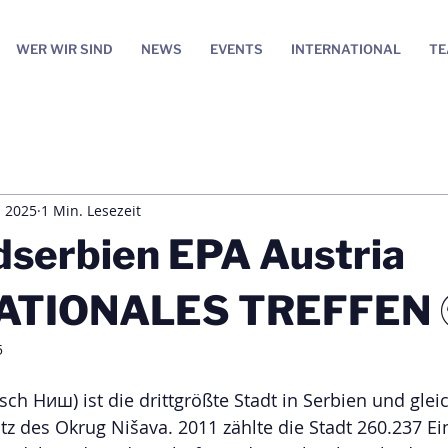
WER WIR SIND
NEWS
EVENTS
INTERNATIONAL
T
i 2025
1 Min. Lesezeit
dserbien EPA Austria
ATIONALES TREFFEN 
5
lisch Ниш) ist die drittgrößte Stadt in Serbien und gleic
z des Okrug Nišava. 2011 zählte die Stadt 260.237 Ei