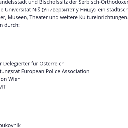
Handelsstadt und Bischofssitz der Serbisch-Orthodoxen
ie Universität Niš (Универзитет у Нишу), ein städtisc
r, Museen, Theater und weitere Kultureinrichtungen
en durch:
er Delegierter für Österreich
tungsrat European Police Association
tion Wien
MT
pukovnik