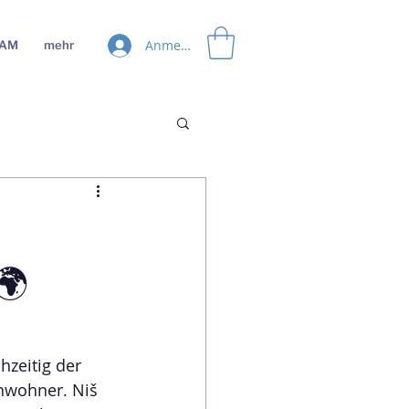
Anmelden
EAM
mehr
🌍
hzeitig der 
nwohner. Niš 