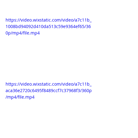
https://video.wixstatic.com/video/a7c11b_
1008bd94092d410da513c59e9364ef65/36
0p/mp4/file.mp4
https://video.wixstatic.com/video/a7c11b_
aca36e2720c6495f8489ccf7c37968f3/360p
/mp4/file.mp4