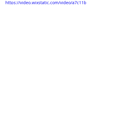
https://video.wixstatic.com/video/a7c11b_
677f365a7b92451197a8bdda2ae09783/36
0p/mp4/file.mp4
https://www.facebook.com/share/v/1
B1Kj5Lk7E/
Aktuelle Beiträge
Alle ansehen