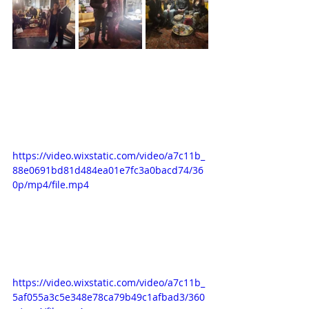
https://video.wixstatic.com/video/a7c11b_
88e0691bd81d484ea01e7fc3a0bacd74/36
0p/mp4/file.mp4
https://video.wixstatic.com/video/a7c11b_
5af055a3c5e348e78ca79b49c1afbad3/360