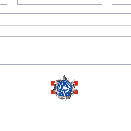
175 JAHRE
Sara
DIPLOMATISCHE
Herze
BEZIEHUNGEN
Ausz
ZWISCHEN PERU 🇵🇪
Ehre
UND ÖSTERREICH 🇦🇹
Mana
Copyright © 2026 by