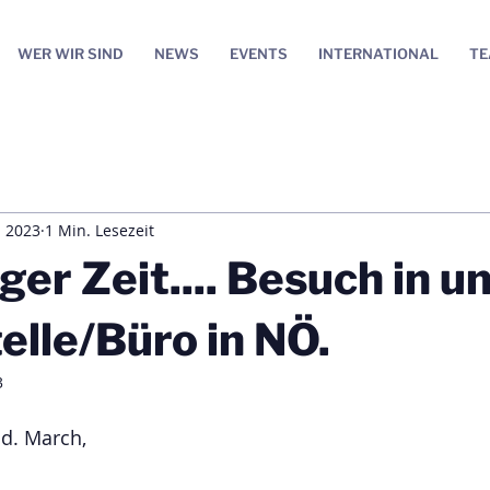
WER WIR SIND
NEWS
EVENTS
INTERNATIONAL
T
i 2023
1 Min. Lesezeit
ger Zeit.... Besuch in u
lle/Büro in NÖ.
3
.d. March,