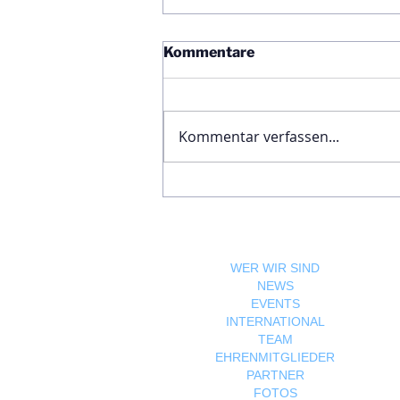
Kommentare
Kommentar verfassen...
Ägyptische Botschaft
feiert Nationalfeiertag und
bekräftigt die enge
Freundschaft zwischen
Ägypten und Österreich
WER WIR SIND
NEWS
EVENTS
INTERNATIONAL
TEAM
EHRENMITGLIEDER
PARTNER
FOTOS