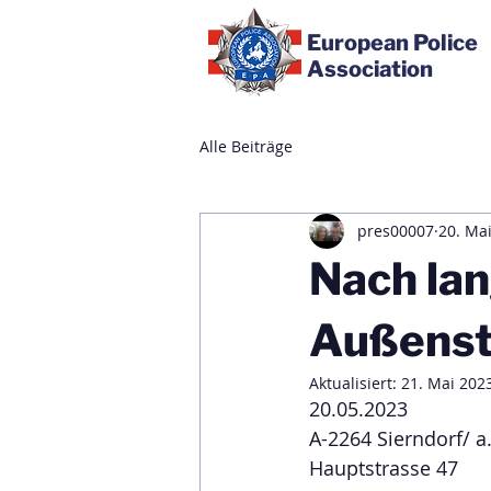
European Police
Association
Alle Beiträge
pres00007
20. Ma
Nach lan
Außenste
Aktualisiert:
21. Mai 202
20.05.2023
A-2264 Sierndorf/ a
Hauptstrasse 47