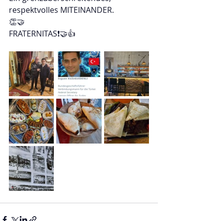
respektvolles MITEINANDER.
👏🤝
FRATERNITAS❗🤝👍