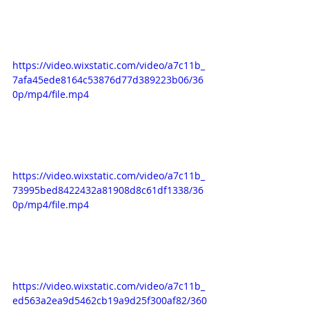
https://video.wixstatic.com/video/a7c11b_
7afa45ede8164c53876d77d389223b06/36
0p/mp4/file.mp4
https://video.wixstatic.com/video/a7c11b_
73995bed8422432a81908d8c61df1338/36
0p/mp4/file.mp4
https://video.wixstatic.com/video/a7c11b_
ed563a2ea9d5462cb19a9d25f300af82/360