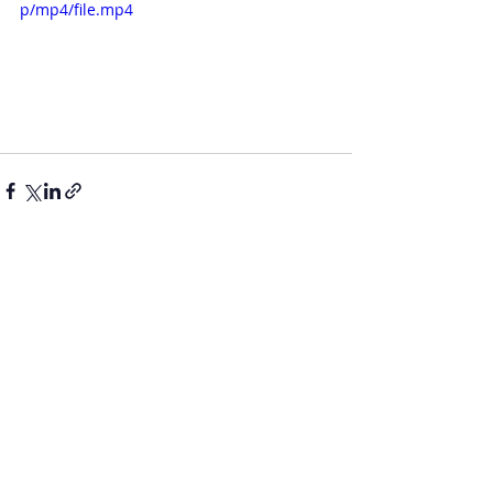
p/mp4/file.mp4
Aktuelle Beiträge
Alle ansehen