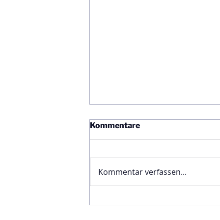
Kommentare
Kommentar verfassen...
Ägyptische Botschaft
feiert Nationalfeiertag und