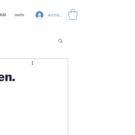
Anmelden
EAM
mehr
en.