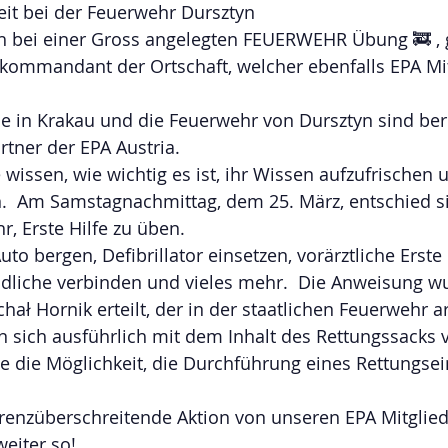
keit bei der Feuerwehr Dursztyn
h bei einer Gross angelegten FEUERWEHR Übung 🚒 
ommandant der Ortschaft, welcher ebenfalls EPA Mitg
 in Krakau und die Feuerwehr von Dursztyn sind bere
rtner der EPA Austria.
wissen, wie wichtig es ist, ihr Wissen aufzufrischen u
n.  Am Samstagnachmittag, dem 25. März, entschied s
r, Erste Hilfe zu üben.
to bergen, Defibrillator einsetzen, vorärztliche Erste H
ndliche verbinden und vieles mehr.  Die Anweisung w
 Hornik erteilt, der in der staatlichen Feuerwehr arb
sich ausführlich mit dem Inhalt des Rettungssacks ve
 die Möglichkeit, die Durchführung eines Rettungsei
grenzüberschreitende Aktion von unseren EPA Mitglied
weiter so!