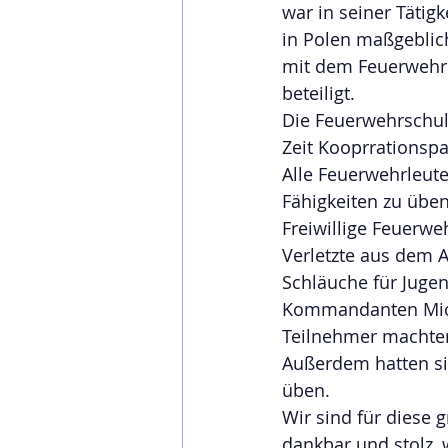
war in seiner Tätig
in Polen maßgeblic
mit dem Feuerwehrk
beteiligt.
Die Feuerwehrschule
Zeit Kooprrationspa
Alle Feuerwehrleute 
Fähigkeiten zu übe
Freiwillige Feuerweh
Verletzte aus dem Au
Schläuche für Juge
Kommandanten Michał
Teilnehmer machten 
Außerdem hatten sie
üben. 
Wir sind für diese 
dankbar und stolz, 