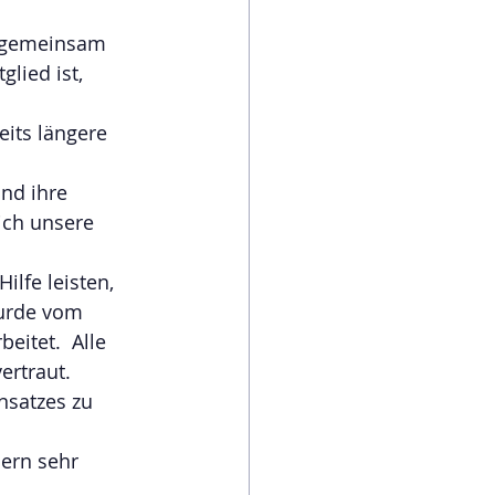
, gemeinsam 
lied ist, 
its längere 
nd ihre 
ich unsere 
ilfe leisten, 
urde vom 
eitet.  Alle 
rtraut.  
nsatzes zu 
ern sehr 