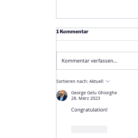
1 Kommentar
Kommentar verfassen...
Ägyptische Botschaft
Sortieren nach:
Aktuell
feiert Nationalfeiertag und
bekräftigt die enge
George Gelu Ghiorghe
Freundschaft zwischen
28. März 2023
Ägypten und Österreich
Congratulation!
Gefällt mir