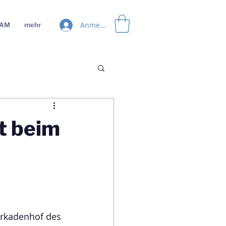
Anmelden
EAM
mehr
t beim
Arkadenhof des 