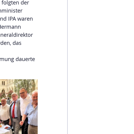
folgten der 
nminister 
nd IPA waren 
 Hermann 
neraldirektor 
den, das 
mmung dauerte 