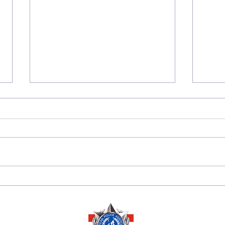
175 JAHRE
Sara
DIPLOMATISCHE
Herze
BEZIEHUNGEN
Ausz
ZWISCHEN PERU 🇵🇪
Ehre
UND ÖSTERREICH 🇦🇹
Mana