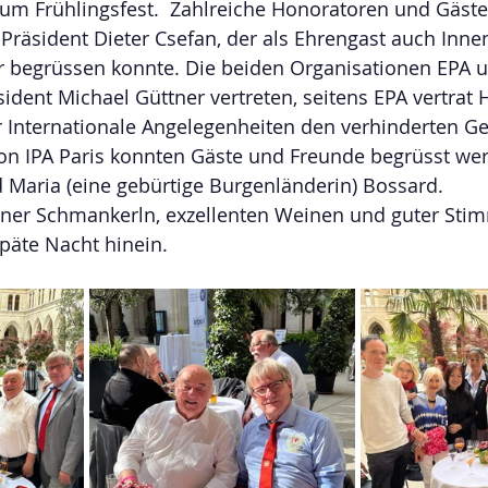
m Frühlingsfest.  Zahlreiche Honoratoren und Gäste 
räsident Dieter Csefan, der als Ehrengast auch Inne
 begrüssen konnte. Die beiden Organisationen EPA u
ident Michael Güttner vertreten, seitens EPA vertrat
ür Internationale Angelegenheiten den verhinderten Ge
on IPA Paris konnten Gäste und Freunde begrüsst wer
 Maria (eine gebürtige Burgenländerin) Bossard.
ener Schmankerln, exzellenten Weinen und guter Sti
späte Nacht hinein. 