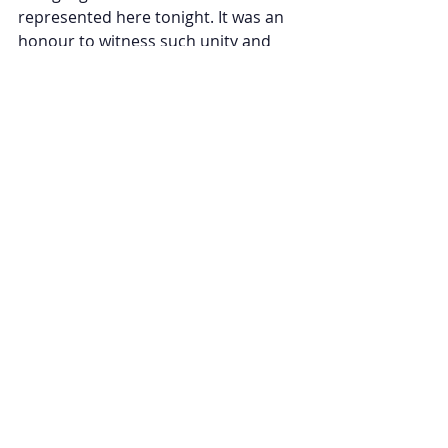
represented here tonight. It was an 
honour to witness such unity and 
creativity, which fosters mutual 
respect and understanding among 
all nations."
A Perfect Venue for a Global Message
The grandeur of Vienna’s City Hall, 
with its historic architecture and 
opulent Festival Hall, provided a 
stunning backdrop for the Costumes 
of the World Show. The venue's 
beauty and symbolic importance as 
a seat of governance perfectly 
complemented the theme of the 
evening, which was one of unity in 
diversity. The hall, adorned with 
chandeliers and high ceilings, was 
transformed into a colourful stage of 