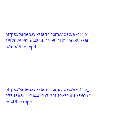
https://video.wixstatic.com/video/a7c11b_
18f20239925d426da15e9e1f22556e8a/360
p/mp4/file.mp4
https://video.wixstatic.com/video/a7c11b_
953d3b8df10a4410a7f39fff0e39afdf/360p/
mp4/file.mp4