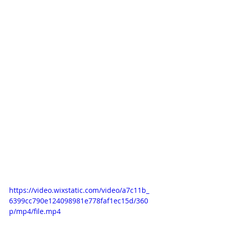
https://video.wixstatic.com/video/a7c11b_
6399cc790e124098981e778faf1ec15d/360
p/mp4/file.mp4