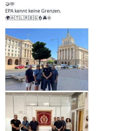
🤝🫶
EPA kennt keine Grenzen.
🌍🇦🇹🇱🇷🇧🇬👮🚔🌞