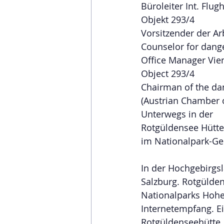
Büroleiter Int. Flu
Objekt 293/4
Vorsitzender der A
Counselor for dang
Office Manager Vien
Object 293/4
Chairman of the da
(Austrian Chamber
Unterwegs in der
Rotgüldensee Hütte
im Nationalpark-Ge
In der Hochgebirgsl
Salzburg. Rotgülde
Nationalparks Hohe
Internetempfang. E
Rotgüldenseehütte, 