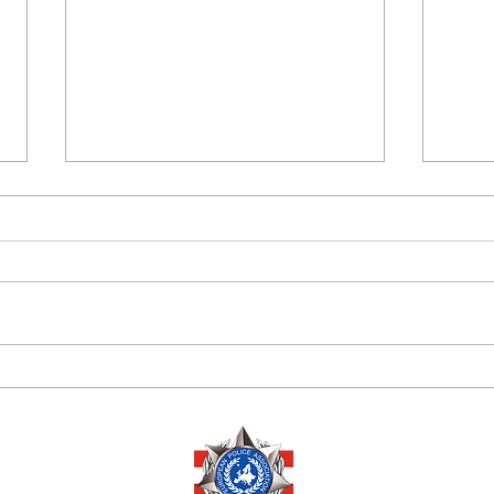
175 JAHRE
Sara
DIPLOMATISCHE
Herze
BEZIEHUNGEN
Ausz
ZWISCHEN PERU 🇵🇪
Ehre
UND ÖSTERREICH 🇦🇹
Mana