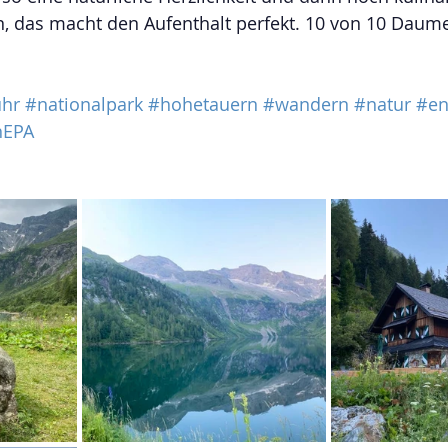
, das macht den Aufenthalt perfekt. 10 von 10 Daume
hr
#nationalpark
#hohetauern
#wandern
#natur
#en
hEPA