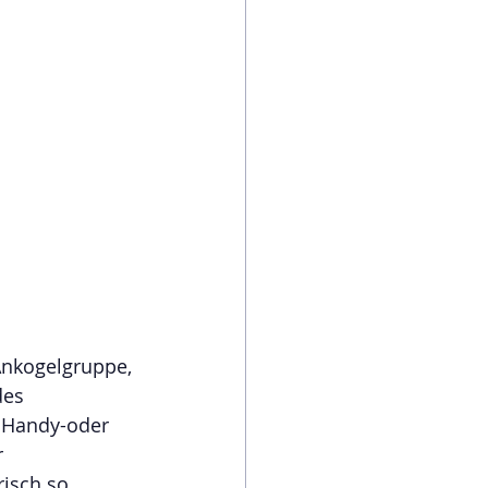
Ankogelgruppe, 
es 
 Handy-oder 
 
isch so 