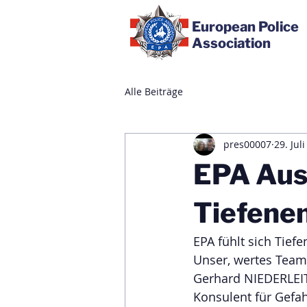
European Police
Association
Alle Beiträge
pres00007
29. Jul
EPA Aust
Tiefene
EPA fühlt sich Tiefen
Unser, wertes Team
Gerhard NIEDERLE
Konsulent für Gefa