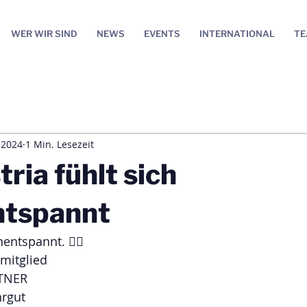
WER WIR SIND
NEWS
EVENTS
INTERNATIONAL
T
i 2024
1 Min. Lesezeit
ria fühlt sich
ntspannt
entspannt. 🧘‍♀️
mitglied
ITNER
hrgut