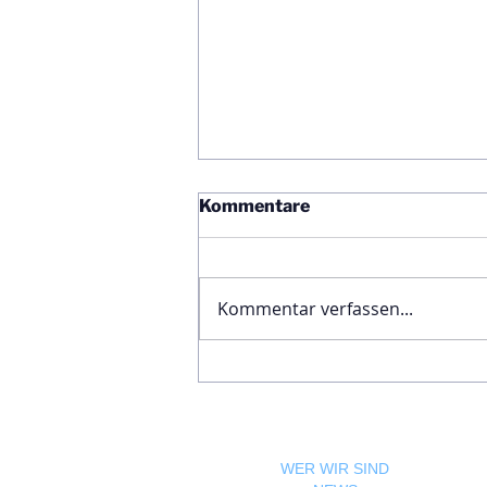
Kommentare
Kommentar verfassen...
Ägyptische Botschaft
feiert Nationalfeiertag und
bekräftigt die enge
Freundschaft zwischen
Ägypten und Österreich
WER WIR SIND