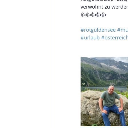
verwöhnt zu werden
👍👍👍👍👍
#rotgüldensee
#mu
#urlaub
#österreic