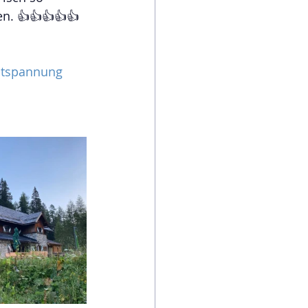
n. 👍👍👍👍👍
tspannung