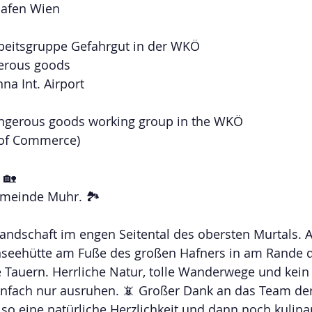
ghafen Wien
rbeitsgruppe Gefahrgut in der WKÖ
erous goods
na Int. Airport
ngerous goods working group in the WKÖ
 of Commerce)
 🏡
meinde Muhr. 🏞️
andschaft im engen Seitental des obersten Murtals. 
nseehütte am Fuße des großen Hafners in am Rande d
 Tauern. Herrliche Natur, tolle Wanderwege und kein
infach nur ausruhen. 📵 Großer Dank an das Team der
so eine natürliche Herzlichkeit und dann noch kulinar