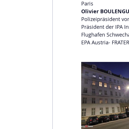
Paris 
Olivier BOULENG
Polizeipräsident von
Präsident der IPA I
Flughafen Schwechat
EPA Austria- FRATE