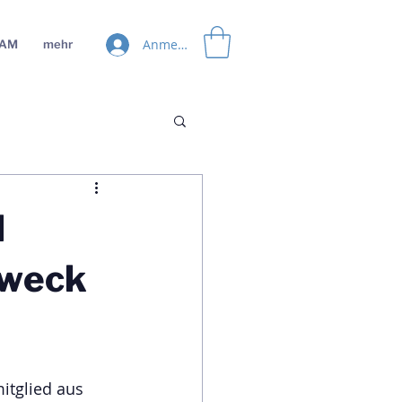
Anmelden
EAM
mehr
N
Zweck
itglied aus 