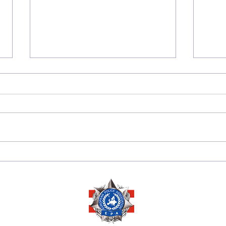
175 JAHRE
Sara
DIPLOMATISCHE
Herze
BEZIEHUNGEN
Ausz
ZWISCHEN PERU 🇵🇪
Ehre
UND ÖSTERREICH 🇦🇹
Mana