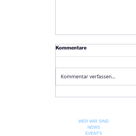
Kommentare
Kommentar verfassen...
Ägyptische Botschaft
feiert Nationalfeiertag und
bekräftigt die enge
Freundschaft zwischen
Ägypten und Österreich
WER WIR SIND
NEWS
EVENTS