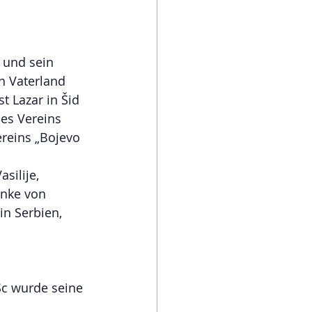
 und sein 
n Vaterland 
t Lazar in Šid 
es Vereins 
ereins „Bojevo 
silije, 
nke von 
in Serbien, 
c wurde seine 