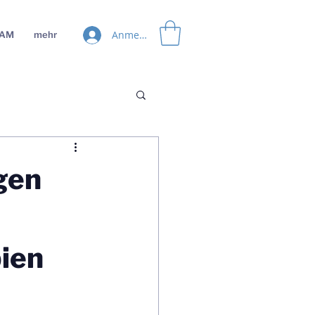
Anmelden
EAM
mehr
gen
bien