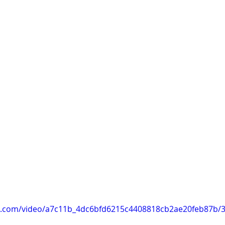
tic.com/video/a7c11b_4dc6bfd6215c4408818cb2ae20feb87b/