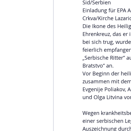
Sid/Serbien
Einladung für EPA A
Crkva/Kirche Lazaric
Die Ikone des Heili
Ehrenkreuz, das er 
bei sich trug, wurd
feierlich empfange
„Serbische Ritter“ 
Bratstvo“ an.
Vor Beginn der heili
zusammen mit dem K
Evgenije Poliakov, A
und Olga Litvina vo
Wegen krankheitsbe
einer serbischen L
Auszeichnung durc