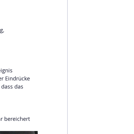
g, 
ignis 
er Eindrücke 
 dass das 
r bereichert 