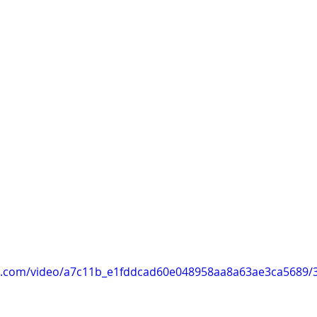
tic.com/video/a7c11b_e1fddcad60e048958aa8a63ae3ca5689/